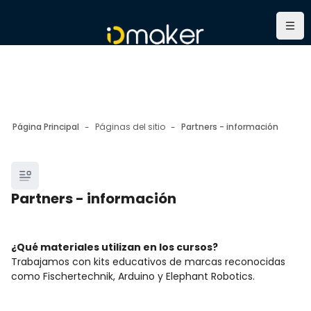
Salta al contenido principal
Nave
Página Principal
Páginas del sitio
Partners - información
Bloques
Partners - información
Bloques
Requisitos de finalización
¿Qué materiales utilizan en los cursos?
Trabajamos con kits educativos de marcas reconocidas
como Fischertechnik, Arduino y Elephant Robotics.