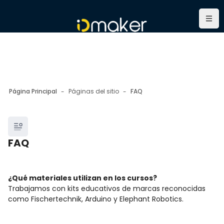
Salta al contenido principal
Nave
Página Principal
Páginas del sitio
FAQ
Bloques
FAQ
Bloques
Requisitos de finalización
¿Qué materiales utilizan en los cursos?
Trabajamos con kits educativos de marcas reconocidas
como Fischertechnik, Arduino y Elephant Robotics.