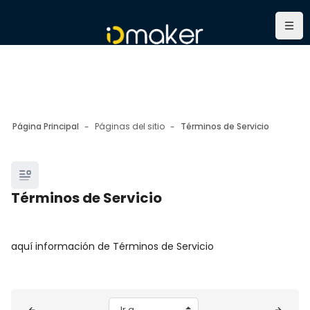
Salta al contenido principal
Nave
Página Principal
Páginas del sitio
Términos de Servicio
Bloques
Términos de Servicio
Bloques
Requisitos de finalización
aquí información de Términos de Servicio
Bloques
Ir a...